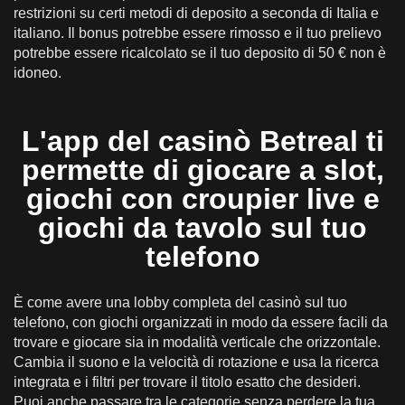
restrizioni su certi metodi di deposito a seconda di Italia e
italiano. Il bonus potrebbe essere rimosso e il tuo prelievo
potrebbe essere ricalcolato se il tuo deposito di 50 € non è
idoneo.
L'app del casinò Betreal ti
permette di giocare a slot,
giochi con croupier live e
giochi da tavolo sul tuo
telefono
È come avere una lobby completa del casinò sul tuo
telefono, con giochi organizzati in modo da essere facili da
trovare e giocare sia in modalità verticale che orizzontale.
Cambia il suono e la velocità di rotazione e usa la ricerca
integrata e i filtri per trovare il titolo esatto che desideri.
Puoi anche passare tra le categorie senza perdere la tua