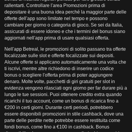
rallentarti. Controllare l'area Promozioni prima di
depositare è una buona idea perché la maggior parte delle
offerte dell'app sono limitate nel tempo e possono
cambiare per giorno o categoria di gioco. Se sei da Italia,
assicurati di essere idoneo e che i termini del bonus siano
aggiornati nell'app prima di usare qualsiasi offerta.
Nell'app Betreal, le promozioni di solito passano tra offerte
focalizzate sulle slot e offerte focalizzate sui depositi.
Alcune offerte si applicano automaticamente una volta che
ti iscrivi, mentre altre richiedono di inserire un codice
bonus o scegliere l'offerta prima di poter aggiungere
denaro. Molte volte, pacchetti di giri gratuiti per slot in
evidenza vengono rilasciati ogni giorno per far durare più a
lungo le tue sessioni. Puoi ottenere credito extra quando
ricarichi il tuo account, come un bonus di ricarica fino a
€200 in certi giorni. Durante certi periodi, potrebbero
essere disponibili promozioni in stile cashback, dove una
parte delle perdite nette potrebbe essere restituita come
fondi bonus, come fino a €100 in cashback. Bonus