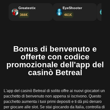
Greatestix
EyeShooter
R
Con il suo programma VIP, cashback e vantaggi
per high roller, l'app del casinò Betreal è pensata
366€
461€
per i giocatori abituali che vogliono ottenere di
più dalle loro sessioni
Come raggiungere lo stato VIP
Cashback nell'app del casinò Betreal
Bonus di benvenuto e
Vantaggi per high roller
offerte con codice
Sicurezza, verifica Know Your Customer (KYC) e
promozionale dell'app del
strumenti per il gioco responsabile
casinò Betreal
L'app del casinò Betreal di solito offre ai nuovi giocatori un
pacchetto di benvenuto non appena si iscrivono. Questo
pacchetto aumenta i tuoi primi depositi e ti dà più denaro
per giocare alle slot. Se stai giocando da Italia, controlla di