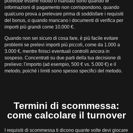
potrebbe essere ridotto o ritardato sono quando le
informazioni di pagamento non corrispondono, quando
qualcuno prova a prelevare prima di soddisfare i requisiti
del bonus, o quando mancano i documenti di verifica per
importi più grandi come 10.000 €.
Quando non sei sicuro di cosa fare, è più facile evitare
problemi se prelevi importi più piccoli, come da 1.000 a
3.000 €, mentre finisci eventuali controlli ancora in
sospeso. Concentrati su due parti della tua decisione di
prelievo: l'importo (ad esempio, 500 € vs. 5.000 €) e il
metodo, poiché i limiti sono spesso specifici del metodo.
Termini di scommessa:
come calcolare il turnover
I requisiti di scommessa ti dicono quante volte devi giocare