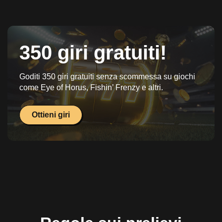
350 giri gratuiti!
Goditi 350 giri gratuiti senza scommessa su giochi
come Eye of Horus, Fishin’ Frenzy e altri.
Ottieni giri