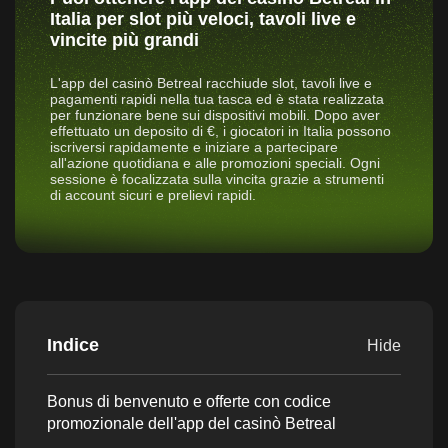
Italia per slot più veloci, tavoli live e
vincite più grandi
L'app del casinò Betreal racchiude slot, tavoli live e
pagamenti rapidi nella tua tasca ed è stata realizzata
per funzionare bene sui dispositivi mobili. Dopo aver
effettuato un deposito di €, i giocatori in Italia possono
iscriversi rapidamente e iniziare a partecipare
all'azione quotidiana e alle promozioni speciali. Ogni
sessione è focalizzata sulla vincita grazie a strumenti
di account sicuri e prelievi rapidi.
Indice
Hide
Bonus di benvenuto e offerte con codice
promozionale dell'app del casinò Betreal