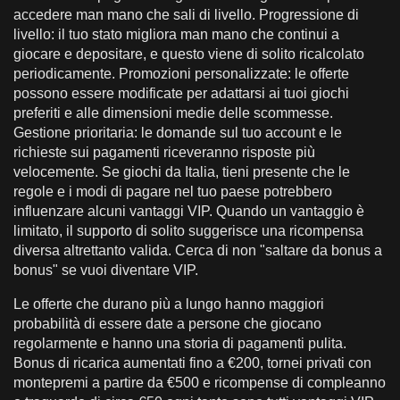
accedere man mano che sali di livello. Progressione di
livello: il tuo stato migliora man mano che continui a
giocare e depositare, e questo viene di solito ricalcolato
periodicamente. Promozioni personalizzate: le offerte
possono essere modificate per adattarsi ai tuoi giochi
preferiti e alle dimensioni medie delle scommesse.
Gestione prioritaria: le domande sul tuo account e le
richieste sui pagamenti riceveranno risposte più
velocemente. Se giochi da Italia, tieni presente che le
regole e i modi di pagare nel tuo paese potrebbero
influenzare alcuni vantaggi VIP. Quando un vantaggio è
limitato, il supporto di solito suggerisce una ricompensa
diversa altrettanto valida. Cerca di non "saltare da bonus a
bonus" se vuoi diventare VIP.
Le offerte che durano più a lungo hanno maggiori
probabilità di essere date a persone che giocano
regolarmente e hanno una storia di pagamenti pulita.
Bonus di ricarica aumentati fino a €200, tornei privati con
montepremi a partire da €500 e ricompense di compleanno