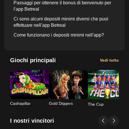
Passaggi per ottenere il bonus di benvenuto per
l'app Betreal
Ci sono alcuni depositi minimi diversi che puoi
effettuare nell'app Betreal
Come funzionano i depositi minimi nell'app?
Metodi di prelievo e tempi di pagamento nell'app
Betreal
Giochi principali
Vedi tutto
Limiti sui prelievi e altre restrizioni
Termini di scommessa: come calcolare il turnover
Regole sui prelievi influenzati dalle offerte bonus
L'app del casinò Betreal ti permette di giocare a
slot, giochi con croupier live e giochi da tavolo
sul tuo telefono
Cashapillar
Gold Diggers
M
The Cup
Promozioni e offerte nell'app del casinò Betreal
I nostri vincitori
Come ottenere un'offerta tramite l'app del casinò
Betreal