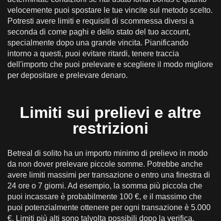
velocemente puoi spostare le tue vincite sul metodo scelto.
Potresti avere limiti e requisiti di scommessa diversi a
seconda di come paghi e dello stato del tuo account,
specialmente dopo una grande vincita. Pianificando
intorno a questi, puoi evitare ritardi, tenere traccia
dell'importo che puoi prelevare e scegliere il modo migliore
per depositare e prelevare denaro.
Limiti sui prelievi e altre
restrizioni
Betreal di solito ha un importo minimo di prelievo in modo
da non dover prelevare piccole somme. Potrebbe anche
avere limiti massimi per transazione o entro una finestra di
24 ore o 7 giorni. Ad esempio, la somma più piccola che
puoi incassare è probabilmente 100 €, e il massimo che
puoi potenzialmente ottenere per ogni transazione è 5.000
€. Limiti più alti sono talvolta possibili dopo la verifica.