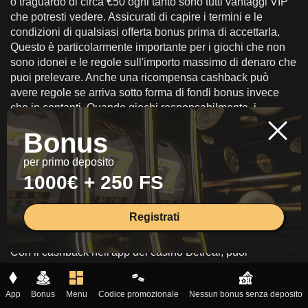
o traguardo di circa €50 ogni tanto sono tutti vantaggi VIP
che potresti vedere. Assicurati di capire i termini e le
condizioni di qualsiasi offerta bonus prima di accettarla.
Questo è particolarmente importante per i giochi che non
sono idonei e le regole sull'importo massimo di denaro che
puoi prelevare. Anche una ricompensa cashback può
avere regole se arriva sotto forma di fondi bonus invece
che in contanti. Quando giochi responsabilmente, i
vantaggi VIP non dovrebbero mai farti inseguire le perdite.
Bonus
Per mantenere le tue sessioni sotto controllo, usa strumenti
come limiti e periodi di raffreddamento.
per primo deposito
1000€ + 250 FS
Cashback nell'app del casinò
Betreal
Registrati
Con il cashback nell'app del casinò Betreal, puoi
recuperare una parte delle tue perdite nette in un periodo
di tempo stabilito, di solito ogni giorno o ogni settimana. In
App
Bonus
Menu
Codice promozionale
Nessun bonus senza deposito
pratica, può arrivare sotto forma di contanti, credito bonus o