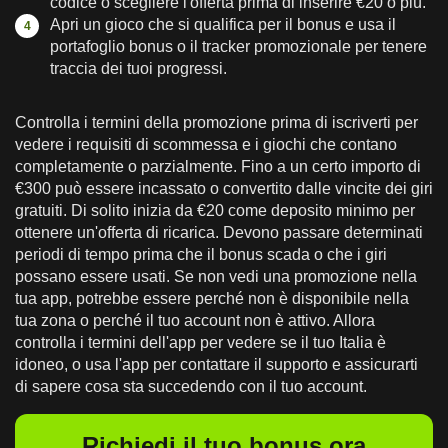
codice o scegliere l'offerta prima di inserire €20 o più.
Apri un gioco che si qualifica per il bonus e usa il
portafoglio bonus o il tracker promozionale per tenere
traccia dei tuoi progressi.
Controlla i termini della promozione prima di iscriverti per
vedere i requisiti di scommessa e i giochi che contano
completamente o parzialmente. Fino a un certo importo di
€300 può essere incassato o convertito dalle vincite dei giri
gratuiti. Di solito inizia da €20 come deposito minimo per
ottenere un'offerta di ricarica. Devono passare determinati
periodi di tempo prima che il bonus scada o che i giri
possano essere usati. Se non vedi una promozione nella
tua app, potrebbe essere perché non è disponibile nella
tua zona o perché il tuo account non è attivo. Allora
controlla i termini dell'app per vedere se il tuo Italia è
idoneo, o usa l'app per contattare il supporto e assicurarti
di sapere cosa sta succedendo con il tuo account.
Richiedi il tuo bonus ora