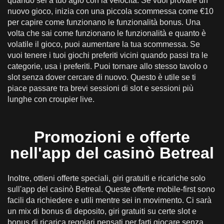
quando sei a tuo agio con la velocità. Se vuoi provare un
nuovo gioco, inizia con una piccola scommessa come €10
per capire come funzionano le funzionalità bonus. Una
volta che sai come funzionano le funzionalità e quanto è
volatile il gioco, puoi aumentare la tua scommessa. Se
vuoi tenere i tuoi giochi preferiti vicini quando passi tra le
categorie, usa i preferiti. Puoi tornare allo stesso tavolo o
slot senza dover cercare di nuovo. Questo è utile se ti
piace passare tra brevi sessioni di slot e sessioni più
lunghe con croupier live.
Promozioni e offerte
nell'app del casinò Betreal
Inoltre, ottieni offerte speciali, giri gratuiti e ricariche solo
sull'app del casinò Betreal. Queste offerte mobile-first sono
facili da richiedere e utili mentre sei in movimento. Ci sarà
un mix di bonus di deposito, giri gratuiti su certe slot e
bonus di ricarica regolari pensati per farti giocare senza