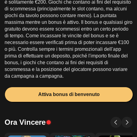
è solitamente €200. Giochi che contano ai fini del requisito
di scommessa (principalmente le slot contano, ma alcuni
giochi da tavolo possono contare meno). La puntata
massima mentre un bonus è attivo. Il bonus e qualsiasi giro
gratuito devono essere scommessi entro un certo periodo
di tempo. Come incassare le vincite del bonus e se è
necessario essere verificati prima di poter incassare €100
o più. Controlla sempre i termini promozionali dell'app
prima di effettuare un deposito, poiché l'importo finale del
bonus, i giochi che contano ai fini dei requisiti di
scommessa e la posizione del giocatore possono variare
da campagna a campagna.
Attiva bonus di benvenuto
Ora Vincere