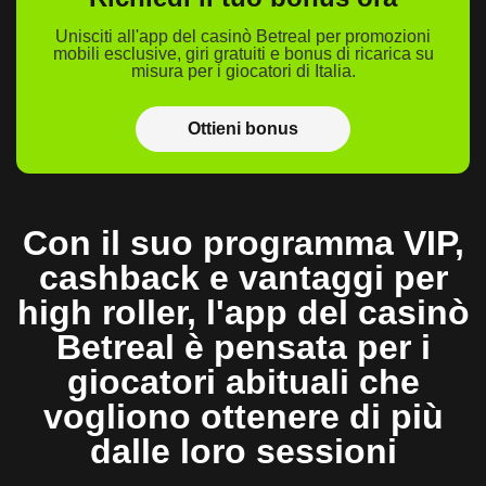
Unisciti all'app del casinò Betreal per promozioni
mobili esclusive, giri gratuiti e bonus di ricarica su
misura per i giocatori di Italia.
Ottieni bonus
Con il suo programma VIP,
cashback e vantaggi per
high roller, l'app del casinò
Betreal è pensata per i
giocatori abituali che
vogliono ottenere di più
dalle loro sessioni