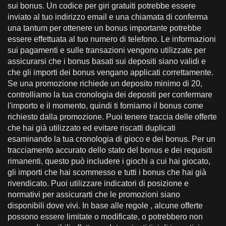
sui bonus. Un codice per giri gratuiti potrebbe essere
inviato al tuo indirizzo email e una chiamata di conferma
una tantum per ottenere un bonus importante potrebbe
essere effettuata al tuo numero di telefono. Le informazioni
sui pagamenti e sulle transazioni vengono utilizzate per
assicurarsi che i bonus basati sui depositi siano validi e
che gli importi dei bonus vengano applicati correttamente.
Se una promozione richiede un deposito minimo di 20,
controlliamo la tua cronologia dei depositi per confermare
l'importo e il momento, quindi ti forniamo il bonus come
richiesto dalla promozione. Puoi tenere traccia delle offerte
che hai già utilizzato ed evitare riscatti duplicati
esaminando la tua cronologia di gioco e dei bonus. Per un
tracciamento accurato dello stato del bonus e dei requisiti
rimanenti, questo può includere i giochi a cui hai giocato,
gli importi che hai scommesso e tutti i bonus che hai già
rivendicato. Puoi utilizzare indicatori di posizione e
normativi per assicurarti che le promozioni siano
disponibili dove vivi. In base alle regole , alcune offerte
possono essere limitate o modificate, o potrebbero non