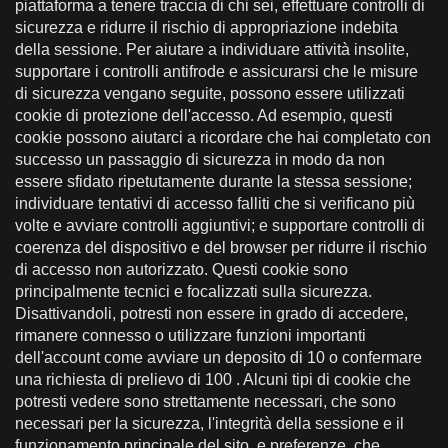
piattaforma a tenere traccia di chi sei, effettuare controlli di
sicurezza e ridurre il rischio di appropriazione indebita
della sessione. Per aiutare a individuare attività insolite,
supportare i controlli antifrode e assicurarsi che le misure
di sicurezza vengano seguite, possono essere utilizzati
cookie di protezione dell'accesso. Ad esempio, questi
cookie possono aiutarci a ricordare che hai completato con
successo un passaggio di sicurezza in modo da non
essere sfidato ripetutamente durante la stessa sessione;
individuare tentativi di accesso falliti che si verificano più
volte e avviare controlli aggiuntivi; e supportare controlli di
coerenza del dispositivo e del browser per ridurre il rischio
di accesso non autorizzato. Questi cookie sono
principalmente tecnici e focalizzati sulla sicurezza.
Disattivandoli, potresti non essere in grado di accedere,
rimanere connesso o utilizzare funzioni importanti
dell'account come avviare un deposito di 10 o confermare
una richiesta di prelievo di 100 . Alcuni tipi di cookie che
potresti vedere sono strettamente necessari, che sono
necessari per la sicurezza, l'integrità della sessione e il
funzionamento principale del sito, e preferenze, che