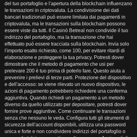
del tuo portafoglio e l'apertura della blockchain influenzano
le transazioni in criptovaluta. La condivisione dei dati
bancari tradizionali può essere limitata dai pagamenti in
criptovaluta, ma le transazioni sulla blockchain possono
essere viste da tutti. Il Casinò Betreal non condivide il tuo
indirizzo del portafoglio, ma la transazione che hai
effettuato può essere tracciata sulla blockchain. Invia solo
l'importo esatto richiesto, come 100, per evitare ritardi di
elaborazione e proteggere la tua privacy. Potresti dover
dimostrare che il metodo di pagamento che usi per
prelevare 200 è tuo prima di poterlo fare. Questo aiuta a
prevenire i prelievi di terze parti. Protezione del dispositivo
e dell'accesso: se viene rilevato un nuovo dispositivo, le
azioni di pagamento potrebbero richiedere una conferma
aggiuntiva. Quando richiedi un pagamento a un metodo
diverso da quello utilizzato per depositare, potresti dover
fornire prove aggiuntive. Come continuare le transazioni
senza che nessuno le veda. Configura tutti gli strumenti di
sicurezza dell'account disponibili, utilizza una password
unica e forte e non condividere indirizzi del portafoglio o