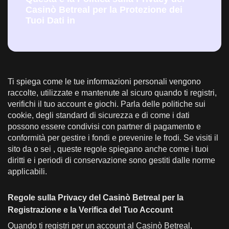
Casinò Betreal per la Protezione dei
Tuoi Dati in
Ti spiega come le tue informazioni personali vengono
raccolte, utilizzate e mantenute al sicuro quando ti registri,
verifichi il tuo account e giochi. Parla delle politiche sui
cookie, degli standard di sicurezza e di come i dati
possono essere condivisi con partner di pagamento e
conformità per gestire i fondi e prevenire le frodi. Se visiti il
sito da o sei , queste regole spiegano anche come i tuoi
diritti e i periodi di conservazione sono gestiti dalle norme
applicabili.
Regole sulla Privacy del Casinò Betreal per la
Registrazione e la Verifica del Tuo Account
Quando ti registri per un account al Casinò Betreal,