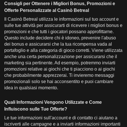
Consigli per Ottenere i Migliori Bonus, Promozioni e
Offerte Personalizzate al Casinò Betreal
Il Casinò Betreal utilizza le informazioni sul tuo account e
sulle tue attività per assicurarti di ricevere i migliori bonus e
promozioni e che tutti i giocatori possano approfittarne.
Questo include decidere chi è idoneo, prevenire l'abuso
dei bonus e assicurarsi che la tua ricompensa vada al
portafoglio e alla categoria di gioco corretti. Viene utilizzata
anche una certa personalizzazione per assicurarsi che il
marketing sia pertinente. Ad esempio, potremmo inviarti
promozioni relative ai giochi che ti piacciono o ai giochi
che probabilmente apprezzerai. Ti invieremo messaggi
promozionali solo se hai acconsentito e puoi cambiare
idea in qualsiasi momento.
Quali Informazioni Vengono Utilizzate e Come
Influiscono sulle Tue Offerte?
Le tue informazioni sull'account e di contatto ci aiutano a
iscriverti alle campagne e a inviarti informazioni importanti