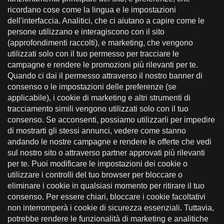
ricordano cose come la lingua e le impostazioni
dell'interfaccia. Analitici, che ci aiutano a capire come le
persone utilizzano e interagiscono con il sito
(approfondimenti raccolti), e marketing, che vengono
utilizzati solo con il tuo permesso per tracciare le
campagne e rendere le promozioni più rilevanti per te.
Quando ci dai il permesso attraverso il nostro banner di
consenso o le impostazioni delle preferenze (se
applicabile), i cookie di marketing e altri strumenti di
tracciamento simili vengono utilizzati solo con il tuo
consenso. Se acconsenti, possiamo utilizzarli per impedire
di mostrarti gli stessi annunci, vedere come stanno
andando le nostre campagne e rendere le offerte che vedi
sul nostro sito o attraverso partner approvati più rilevanti
per te. Puoi modificare le impostazioni dei cookie o
utilizzare i controlli del tuo browser per bloccare o
eliminare i cookie in qualsiasi momento per ritirare il tuo
consenso. Per essere chiari, bloccare i cookie facoltativi
non interromperà i cookie di sicurezza essenziali. Tuttavia,
potrebbe rendere le funzionalità di marketing e analitiche