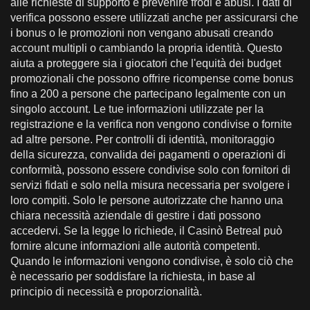
alle richieste di supporto e prevenire frodi e abusi. I dati di
verifica possono essere utilizzati anche per assicurarsi che
i bonus o le promozioni non vengano abusati creando
account multipli o cambiando la propria identità. Questo
aiuta a proteggere sia i giocatori che l'equità dei budget
promozionali che possono offrire ricompense come bonus
fino a 200 a persone che partecipano legalmente con un
singolo account. Le tue informazioni utilizzate per la
registrazione e la verifica non vengono condivise o fornite
ad altre persone. Per controlli di identità, monitoraggio
della sicurezza, convalida dei pagamenti o operazioni di
conformità, possono essere condivise solo con fornitori di
servizi fidati e solo nella misura necessaria per svolgere i
loro compiti. Solo le persone autorizzate che hanno una
chiara necessità aziendale di gestire i dati possono
accedervi. Se la legge lo richiede, il Casinò Betreal può
fornire alcune informazioni alle autorità competenti.
Quando le informazioni vengono condivise, è solo ciò che
è necessario per soddisfare la richiesta, in base al
principio di necessità e proporzionalità.