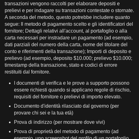
transazioni vengono raccolti per elaborare depositi e
prelievi e per indagare su transazioni contestate o stornate.
A seconda del metodo, questo potrebbe includere quanto
segue: Il metodo di pagamento scelto e gli identificatori del
fornitore; Dettagli relativi all'account, al portafoglio o alla
carta necessari per instradare un pagamento (ad esempio,
dati parziali del numero della carta, nome del titolare del
conto e riferimenti della transazione); Importi di deposito e
prelievo (ad esempio, deposito $10.000; prelievo $10.000;
timestamp della transazione, stato e codici di errore
restituiti dal fornitore.
I documenti di verifica e le prove a supporto possono
essere richiesti quando si applicano regole di rischio,
requisiti del fornitore o prelievi di importo elevato.
Documento d'identità rilasciato dal governo (per
provare chi sei e la tua età)
Prova di indirizzo (per mostrare dove vivi)
Prova di proprietà del metodo di pagamento (ad
esempio, uno screenshot del profilo di un portafoglio