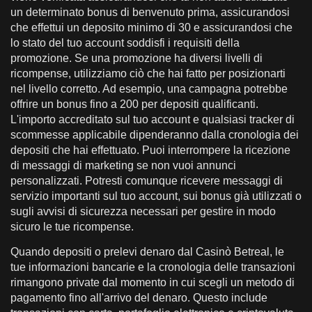
un determinato bonus di benvenuto prima, assicurandosi
che effettui un deposito minimo di 30 e assicurandosi che
lo stato del tuo account soddisfi i requisiti della
promozione. Se una promozione ha diversi livelli di
ricompense, utilizziamo ciò che hai fatto per posizionarti
nel livello corretto. Ad esempio, una campagna potrebbe
offrire un bonus fino a 200 per depositi qualificanti.
L'importo accreditato sul tuo account e qualsiasi tracker di
scommesse applicabile dipenderanno dalla cronologia dei
depositi che hai effettuato. Puoi interrompere la ricezione
di messaggi di marketing se non vuoi annunci
personalizzati. Potresti comunque ricevere messaggi di
servizio importanti sul tuo account, sui bonus già utilizzati o
sugli avvisi di sicurezza necessari per gestire in modo
sicuro le tue ricompense.
Quando depositi o prelevi denaro dal Casinò Betreal, le
tue informazioni bancarie e la cronologia delle transazioni
rimangono private dal momento in cui scegli un metodo di
pagamento fino all'arrivo del denaro. Questo include