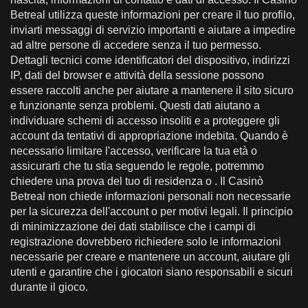
Betreal utilizza queste informazioni per creare il tuo profilo,
inviarti messaggi di servizio importanti e aiutare a impedire
ad altre persone di accedere senza il tuo permesso.
Dettagli tecnici come identificatori del dispositivo, indirizzi
IP, dati del browser e attività della sessione possono
essere raccolti anche per aiutare a mantenere il sito sicuro
e funzionante senza problemi. Questi dati aiutano a
individuare schemi di accesso insoliti e a proteggere gli
account da tentativi di appropriazione indebita. Quando è
necessario limitare l'accesso, verificare la tua età o
assicurarti che tu stia seguendo le regole, potremmo
chiedere una prova del tuo di residenza o . Il Casinò
Betreal non chiede informazioni personali non necessarie
per la sicurezza dell'account o per motivi legali. Il principio
di minimizzazione dei dati stabilisce che i campi di
registrazione dovrebbero richiedere solo le informazioni
necessarie per creare e mantenere un account, aiutare gli
utenti e garantire che i giocatori siano responsabili e sicuri
durante il gioco.