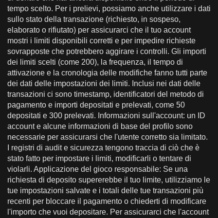
tempo scelto. Per i prelievi, possiamo anche utilizzare i dati
sullo stato della transazione (richiesto, in sospeso,
elaborato o rifiutato) per assicurarci che il tuo account
mostri i limiti disponibili corretti e per impedire richieste
sovrapposte che potrebbero aggirare i controlli. Gli importi
dei limiti scelti (come 200), la frequenza, il tempo di
attivazione e la cronologia delle modifiche fanno tutti parte
dei dati delle impostazioni dei limiti. Inclusi nei dati delle
transazioni ci sono timestamp, identificatori del metodo di
pagamento e importi depositati e prelevati, come 50
depositati e 300 prelevati. Informazioni sull'account: un ID
account e alcune informazioni di base del profilo sono
necessarie per assicurarsi che l'utente corretto sia limitato.
I registri di audit e sicurezza tengono traccia di ciò che è
stato fatto per impostare i limiti, modificarli o tentare di
violarli. Applicazione del gioco responsabile: Se una
richiesta di deposito supererebbe il tuo limite, utilizziamo le
tue impostazioni salvate e i totali delle tue transazioni più
recenti per bloccare il pagamento o chiederti di modificare
l'importo che vuoi depositare. Per assicurarci che l'account