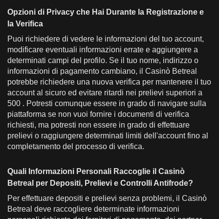
Opzioni di Privacy che Hai Durante la Registrazione e
la Verifica
Puoi richiedere di vedere le informazioni del tuo account,
modificare eventuali informazioni errate e aggiungere a
determinati campi del profilo. Se il tuo nome, indirizzo o
informazioni di pagamento cambiano, il Casinò Betreal
potrebbe richiedere una nuova verifica per mantenere il tuo
account al sicuro ed evitare ritardi nei prelievi superiori a
500 . Potresti comunque essere in grado di navigare sulla
piattaforma se non vuoi fornire i documenti di verifica
richiesti, ma potresti non essere in grado di effettuare
prelievi o raggiungere determinati limiti dell'account fino al
completamento del processo di verifica.
Quali Informazioni Personali Raccoglie il Casinò
Betreal per Depositi, Prelievi e Controlli Antifrode?
Per effettuare depositi e prelievi senza problemi, il Casinò
Betreal deve raccogliere determinate informazioni