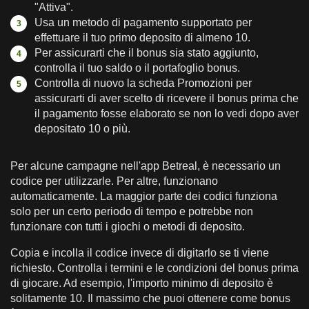
"Attiva".
Usa un metodo di pagamento supportato per
effettuare il tuo primo deposito di almeno 10.
Per assicurarti che il bonus sia stato aggiunto,
controlla il tuo saldo o il portafoglio bonus.
Controlla di nuovo la scheda Promozioni per
assicurarti di aver scelto di ricevere il bonus prima che
il pagamento fosse elaborato se non lo vedi dopo aver
depositato 10 o più.
Per alcune campagne nell'app Betreal, è necessario un
codice per utilizzarle. Per altre, funzionano
automaticamente. La maggior parte dei codici funziona
solo per un certo periodo di tempo e potrebbe non
funzionare con tutti i giochi o metodi di deposito.
Copia e incolla il codice invece di digitarlo se ti viene
richiesto. Controlla i termini e le condizioni del bonus prima
di giocare. Ad esempio, l'importo minimo di deposito è
solitamente 10. Il massimo che puoi ottenere come bonus