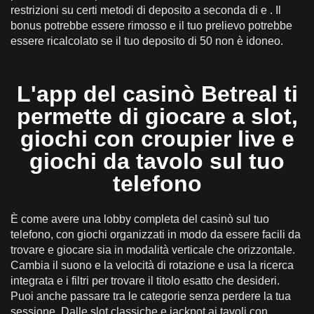
restrizioni su certi metodi di deposito a seconda di e . Il
bonus potrebbe essere rimosso e il tuo prelievo potrebbe
essere ricalcolato se il tuo deposito di 50 non è idoneo.
L'app del casinò Betreal ti
permette di giocare a slot,
giochi con croupier live e
giochi da tavolo sul tuo
telefono
È come avere una lobby completa del casinò sul tuo
telefono, con giochi organizzati in modo da essere facili da
trovare e giocare sia in modalità verticale che orizzontale.
Cambia il suono e la velocità di rotazione e usa la ricerca
integrata e i filtri per trovare il titolo esatto che desideri.
Puoi anche passare tra le categorie senza perdere la tua
sessione. Dalle slot classiche e jackpot ai tavoli con