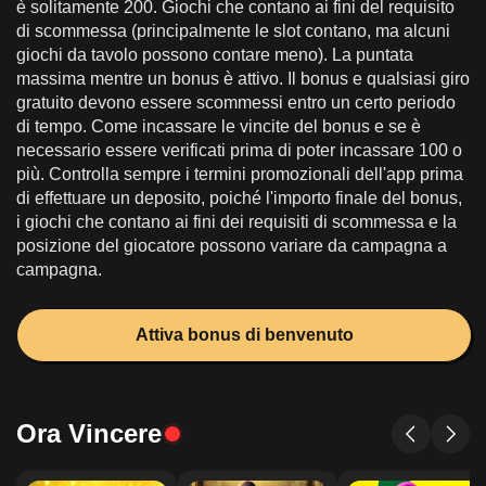
è solitamente 200. Giochi che contano ai fini del requisito
di scommessa (principalmente le slot contano, ma alcuni
giochi da tavolo possono contare meno). La puntata
massima mentre un bonus è attivo. Il bonus e qualsiasi giro
gratuito devono essere scommessi entro un certo periodo
di tempo. Come incassare le vincite del bonus e se è
necessario essere verificati prima di poter incassare 100 o
più. Controlla sempre i termini promozionali dell'app prima
di effettuare un deposito, poiché l'importo finale del bonus,
i giochi che contano ai fini dei requisiti di scommessa e la
posizione del giocatore possono variare da campagna a
campagna.
Attiva bonus di benvenuto
Ora Vincere