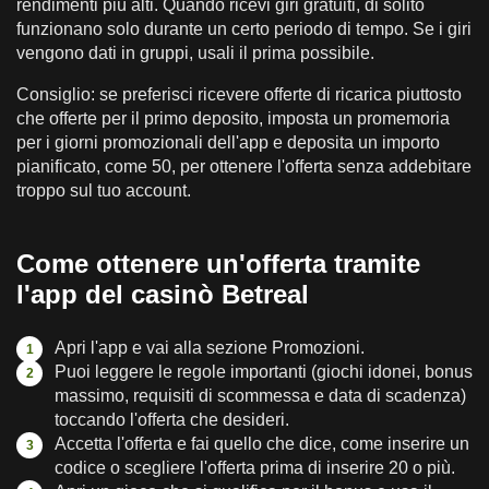
rendimenti più alti. Quando ricevi giri gratuiti, di solito
funzionano solo durante un certo periodo di tempo. Se i giri
vengono dati in gruppi, usali il prima possibile.
Consiglio: se preferisci ricevere offerte di ricarica piuttosto
che offerte per il primo deposito, imposta un promemoria
per i giorni promozionali dell'app e deposita un importo
pianificato, come 50, per ottenere l'offerta senza addebitare
troppo sul tuo account.
Come ottenere un'offerta tramite
l'app del casinò Betreal
Apri l'app e vai alla sezione Promozioni.
Puoi leggere le regole importanti (giochi idonei, bonus
massimo, requisiti di scommessa e data di scadenza)
toccando l'offerta che desideri.
Accetta l'offerta e fai quello che dice, come inserire un
codice o scegliere l'offerta prima di inserire 20 o più.