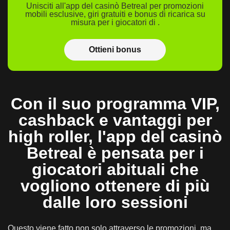
Unisciti all'app del casinò Betreal per promozioni
mobili esclusive, giri gratuiti e bonus di ricarica su
misura per i giocatori di .
Ottieni bonus
Con il suo programma VIP,
cashback e vantaggi per
high roller, l'app del casinò
Betreal è pensata per i
giocatori abituali che
vogliono ottenere di più
dalle loro sessioni
Questo viene fatto non solo attraverso le promozioni, ma