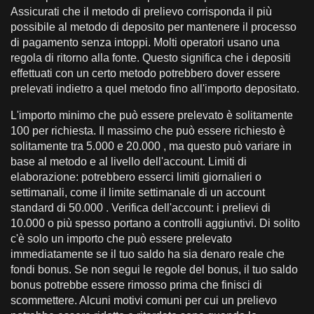
Assicurati che il metodo di prelievo corrisponda il più
possibile al metodo di deposito per mantenere il processo
di pagamento senza intoppi. Molti operatori usano una
regola di ritorno alla fonte. Questo significa che i depositi
effettuati con un certo metodo potrebbero dover essere
prelevati indietro a quel metodo fino all'importo depositato.
L'importo minimo che può essere prelevato è solitamente
100 per richiesta. Il massimo che può essere richiesto è
solitamente tra 5.000 e 20.000 , ma questo può variare in
base al metodo e al livello dell'account. Limiti di
elaborazione: potrebbero esserci limiti giornalieri o
settimanali, come il limite settimanale di un account
standard di 50.000 . Verifica dell'account: i prelievi di
10.000 o più spesso portano a controlli aggiuntivi. Di solito
c'è solo un importo che può essere prelevato
immediatamente se il tuo saldo ha sia denaro reale che
fondi bonus. Se non segui le regole del bonus, il tuo saldo
bonus potrebbe essere rimosso prima che finisci di
scommettere. Alcuni motivi comuni per cui un prelievo