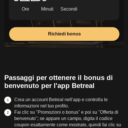
Ore
Minuti
Secondi
Richiedi bonus
Passaggi per ottenere il bonus di
benvenuto per l'app Betreal
Crea un account Betreal nell'app e controlla le
informazioni nel tuo profilo.
Fai clic su "Promozioni o bonus" e poi su "Offerta di
benvenuto"; se appare un campo, digita il codice
coupon esattamente come mostrato, quindi fai clic su