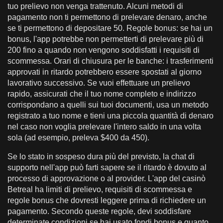
tuo prelievo non venga trattenuto. Alcuni metodi di
pagamento non ti permettono di prelevare denaro, anche
se ti permettono di depositare 50. Regole bonus: se hai un
bonus, l'app potrebbe non permetterti di prelevare più di
200 fino a quando non vengono soddisfatti i requisiti di
scommessa. Orari di chiusura per le banche: i trasferimenti
approvati in ritardo potrebbero essere spostati al giorno
lavorativo successivo. Se vuoi effettuare un prelievo
rapido, assicurati che il tuo nome completo e indirizzo
corrispondano a quelli sui tuoi documenti, usa un metodo
registrato a tuo nome e tieni una piccola quantità di denaro
nel caso non voglia prelevare l'intero saldo in una volta
sola (ad esempio, preleva $400 da 450).
Se lo stato in sospeso dura più del previsto, la chat di
supporto nell'app può farti sapere se il ritardo è dovuto al
processo di approvazione o al provider. L'app del casinò
Betreal ha limiti di prelievo, requisiti di scommessa e
regole bonus che dovresti leggere prima di richiedere un
pagamento. Secondo queste regole, devi soddisfare
determinate condizioni se hai usato fondi bonus e quanto