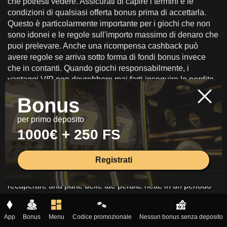
che potresti vedere. Assicurati di capire i termini e le
condizioni di qualsiasi offerta bonus prima di accettarla.
Questo è particolarmente importante per i giochi che non
sono idonei e le regole sull'importo massimo di denaro che
puoi prelevare. Anche una ricompensa cashback può
avere regole se arriva sotto forma di fondi bonus invece
che in contanti. Quando giochi responsabilmente, i
vantaggi VIP non dovrebbero mai farti inseguire le perdite.
Per mantenere le tue sessioni sotto controllo, usa strumenti
Bonus
come limiti e periodi di raffreddamento.
per primo deposito
1000€ + 250 FS
Cashback nell'app del casinò
Betreal
Registrati
Con il cashback nell'app del casinò Betreal, puoi
recuperare una parte delle tue perdite nette in un periodo
di tempo stabilito, di solito ogni giorno o ogni settimana. In
pratica, può arrivare sotto forma di contanti, credito bonus o
App
Bonus
Menu
Codice promozionale
Nessun bonus senza deposito
una combinazione dei due. Man mano che sali di livello,