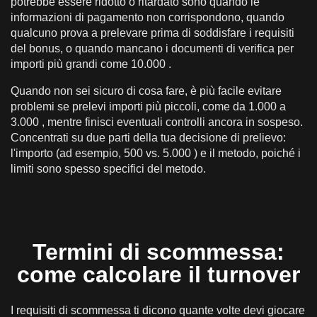
potrebbe essere ridotto o ritardato sono quando le
informazioni di pagamento non corrispondono, quando
qualcuno prova a prelevare prima di soddisfare i requisiti
del bonus, o quando mancano i documenti di verifica per
importi più grandi come 10.000 .
Quando non sei sicuro di cosa fare, è più facile evitare
problemi se prelevi importi più piccoli, come da 1.000 a
3.000 , mentre finisci eventuali controlli ancora in sospeso.
Concentrati su due parti della tua decisione di prelievo:
l'importo (ad esempio, 500 vs. 5.000 ) e il metodo, poiché i
limiti sono spesso specifici del metodo.
Termini di scommessa:
come calcolare il turnover
I requisiti di scommessa ti dicono quante volte devi giocare