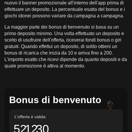
nuovo il banner promozionale all'interno dell'app prima di
effettuare un deposito. La percentuale esatta del bonus e i
giochi idonei possono variare da campagna a campagna.
La maggior parte dei bonus di benvenuto si basa su un
primo deposito minimo. Una volta effettuato un deposito e
scelto di usufruire dell'offerta, riceverai fondi bonus o giri
gratuiti. Quando effettui un deposito, di solito ottieni un
bonus di ricarica che inizia da 10 e arriva fino a 200.
L'importo esatto che ricevi dipende da quanto depositi e da
quale promozione è attiva al momento.
Bonus di benvenuto
L'offerta è valida:
52
12
28